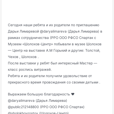
Сегодня наши ребята и их родители по приглашению
Дарьи Лимаревой @daryalimareva (Дарья Лимарева) в
рамках сотрудничества (РРО ООО РФСО Спартак с
Музеем «Шолохов-Центр» побывали в музее Шолохов
— Центр на выставке А.М Горький и другие: Толстой,
Чехов , Шолохов .
После выставки у ребят был интересный Мастер —
класс роспись витражей.
Ребята и их родители получили удовольствие от
прекрасного время провождения со своими детьми .
Выражаем большую благодарность ❤️
@daryalimareva (Дарья Лимарева)
@public212148800 (РРО ООО РФСО Спартак)
@sholokhovrostov (Шолохов-Центр)